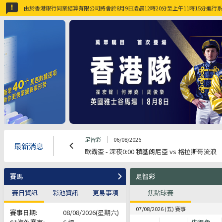
由於香港銀行同業結算有限公司將會於8月9日凌晨12時20分至上午11時15分進
網上開戶及更新銀行戶口服務將會暫停。如客戶需要轉賬，可提前進行網上存款及
務。不便之處，敬請原諒。
因應營運安排，馬會場外投注處於2026年8月10日（星期一）的服務時間將安排為中午
括eWIN「網上投注」(bet.hkjc.com)、馬會投注三合一及 Racing Touch
統投注。
由於香港銀行同業結算有限公司將會於8月9日凌晨12時20分至上午11時15分進
網上開戶及更新銀行戶口服務將會暫停。如客戶需要轉賬，可提前進行網上存款及
務。不便之處，敬請原諒。
因應營運安排，馬會場外投注處於2026年8月10日（星期一）的服務時間將安排為中午
括eWIN「網上投注」(bet.hkjc.com)、馬會投注三合一及 Racing Touch
足智彩
06/08/2026
最新消息
統投注。
歐霸盃 - 深夜0:00 積基朗尼亞 vs 格拉斯哥流浪
賽馬
足智彩
賽日資訊
彩池資訊
更易事項
焦點球賽
07/08/2026 (五) 賽事
賽事日期:
08/08/2026
(
星期六
)