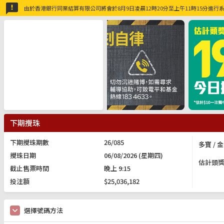
由於香港銀行同業結算有限公司將會於8月9日凌晨12時20分至上午11時15分進
網上開戶及更新銀行戶口服務將會暫停。如客戶需要轉賬，可提前進行網上存款及
務。不便之處，敬請原諒。
因應營運安排，馬會場外投注處於2026年8月10日（星期一）的服務時間將安排為中午
括eWIN「網上投注」(bet.hkjc.com)、馬會投注三合一及 Racing Touch
統投注。
由於香港銀行同業結算有限公司將會於8月9日凌晨12時20分至上午11時15分進
網上開戶及更新銀行戶口服務將會暫停。如客戶需要轉賬，可提前進行網上存款及
務。不便之處，敬請原諒。
下期攪珠
因應營運安排，馬會場外投注處於2026年8月10日（星期一）的服務時間將安排為中午
括eWIN「網上投注」(bet.hkjc.com)、馬會投注三合一及 Racing Touch
下期攪珠期數
26/085
多寶 / 
統投注。
攪珠日期
06/08/2026
(星期四)
估計頭
截止售票時間
晚上 9:15
投注額
$25,036,182
選擇號碼方法